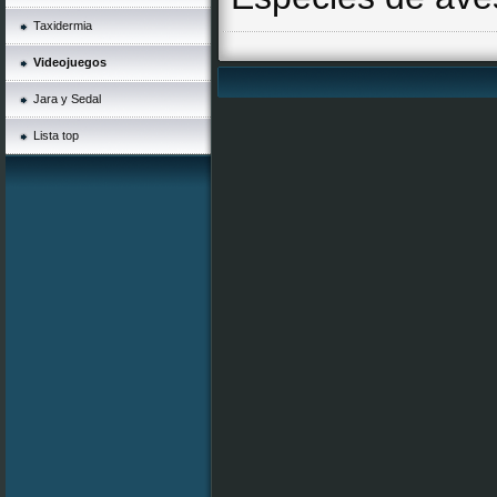
Taxidermia
Videojuegos
Jara y Sedal
Lista top