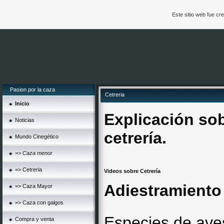
Este sitio web fue c
Pasion por la caza
Cetreria
Inicio
Explicación sob
Noticias
cetrería.
Mundo Cinegético
=> Caza menor
=> Cetreria
Videos sobre Cetrería
Adiestramiento
=> Caza Mayor
=> Caza con galgos
Especies de ave
Compra y venta