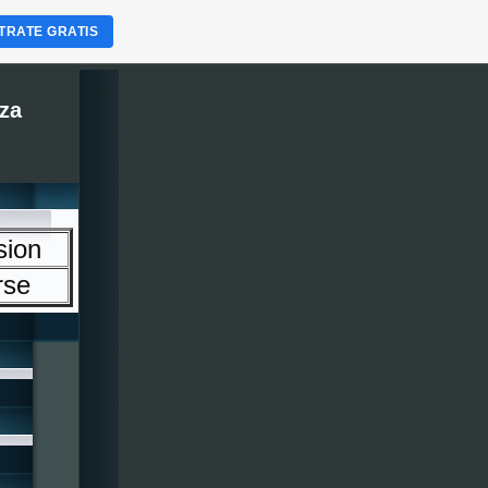
TRATE GRATIS
za
sion
rse