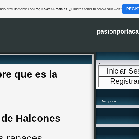
REGÍS
reado gratuitamente con
PaginaWebGratis.es
. ¿Quieres tener tu propio sitio web?
pasionporlaca
R
Iniciar Se
re que es la
Registra
Busqueda
 de Halcones
s rapaces