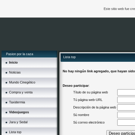
Este sitio web fue c
Pasion por la caza
Lista top
Inicio
No hay ningún link agregado, que hayan sido
Noticias
Mundo Cinegético
Deseo participar
:
Compra y venta
Título de su página web
Tú página web-URL
Taxidermia
Descripción de la página web
Videojuegos
Sú nombre
Jara y Sedal
Sú correo electrónico
Lista top