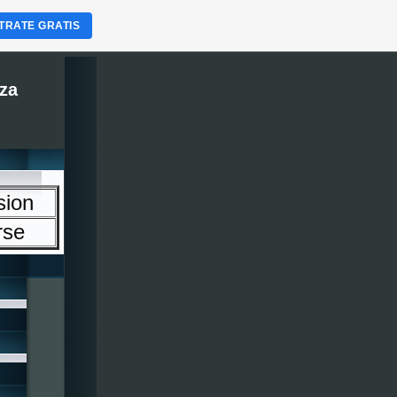
TRATE GRATIS
za
sion
rse