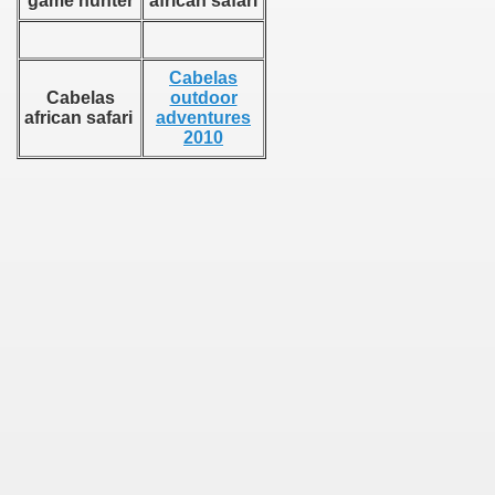
game hunter
african safari
9 ps2
Cabelas
Cabelas
outdoor
african safari
adventures
2010