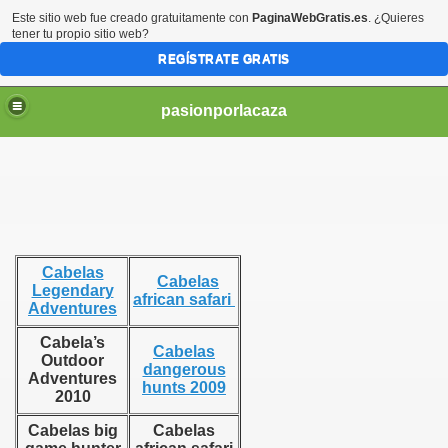
Este sitio web fue creado gratuitamente con
PaginaWebGratis.es
. ¿Quieres
tener tu propio sitio web?
REGÍSTRATE GRATIS
pasionporlacaza
Cabelas
Cabelas
Legendary
african safari
Adventures
Cabela’s
Cabelas
Outdoor
dangerous
Adventures
hunts 2009
2010
s
Cabelas big
Cabelas
2010