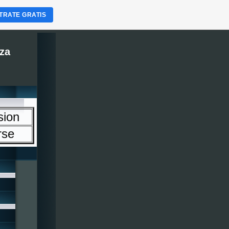
TRATE GRATIS
za
sion
rse