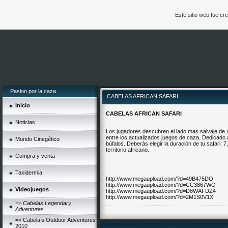
Este sitio web fue c
Pasion por la caza
CABELAS AFRICAN SAFARI
Inicio
CABELAS AFRICAN SAFARI
Noticias
Los jugadores descubren el lado mas salvaje de 
entre los actualizados juegos de caza. Dedicado a
Mundo Cinegético
búfalos. Deberás elegir la duración de tu safari: 
territorio africano.
Compra y venta
Taxidermia
http://www.megaupload.com/?d=49B475DO
http://www.megaupload.com/?d=CC3867WO
Videojuegos
http://www.megaupload.com/?d=D8WAFDZ4
http://www.megaupload.com/?d=2M1S0V1X
=> Cabelas Legendary
Adventures
=> Cabela’s Outdoor Adventures
2010