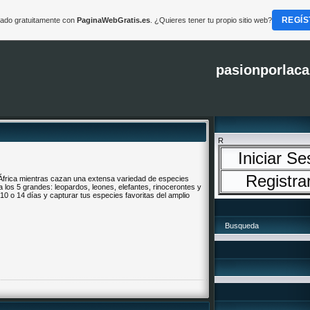
REGÍS
reado gratuitamente con
PaginaWebGratis.es
. ¿Quieres tener tu propio sitio web?
pasionporlaca
R
Iniciar Se
Registra
África mientras cazan una extensa variedad de especies
 los 5 grandes: leopardos, leones, elefantes, rinocerontes y
7,10 o 14 días y capturar tus especies favoritas del amplio
Busqueda