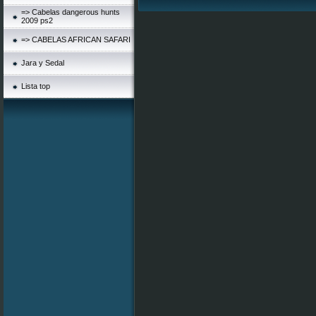
=> Cabelas dangerous hunts
2009 ps2
=> CABELAS AFRICAN SAFARI
Jara y Sedal
Lista top