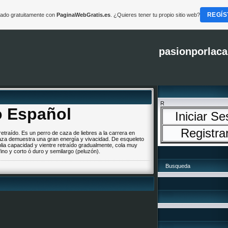
REGÍS
reado gratuitamente con
PaginaWebGratis.es
. ¿Quieres tener tu propio sitio web?
pasionporlaca
R
o Español
Iniciar Se
Registra
retraído. Es un perro de caza de liebres a la carrera en
 caza demuestra una gran energía y vivacidad. De esqueleto
ia capacidad y vientre retraído gradualmente, cola muy
ino y corto ó duro y semilargo (peluzón).
Busqueda