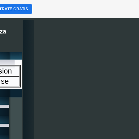
TRATE GRATIS
za
sion
rse