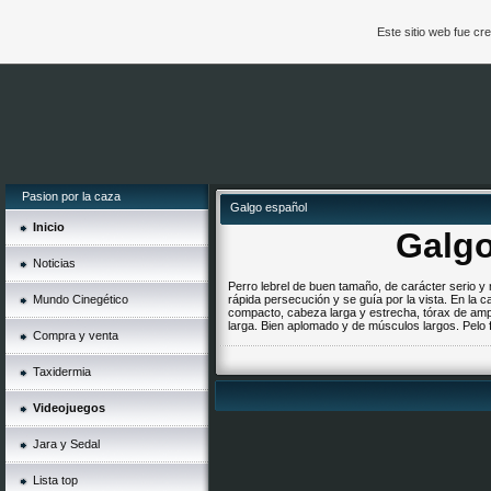
Este sitio web fue c
Pasion por la caza
Galgo español
Inicio
Galg
Noticias
Perro lebrel de buen tamaño, de carácter serio y 
Mundo Cinegético
rápida persecución y se guía por la vista. En la
compacto, cabeza larga y estrecha, tórax de ampl
larga. Bien aplomado y de músculos largos. Pelo f
Compra y venta
Taxidermia
Videojuegos
Jara y Sedal
Lista top